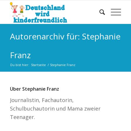
Autorenarchiv für: Stephanie
Franz
Du bist hier:
Startseite
/
Stephanie Franz
Über
Stephanie Franz
Journalistin, Fachautorin,
Schulbuchautorin und Mama zweier
Teenager.