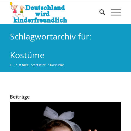
Schlagwortarchiv für:
Kostüme
Du bist hier:
Startseite
/
Kostüme
Beiträge