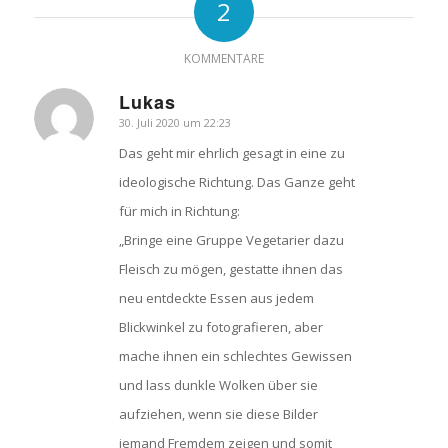
2
KOMMENTARE
Lukas
30. Juli 2020 um 22:23
sagte:
Das geht mir ehrlich gesagt in eine zu
ideologische Richtung. Das Ganze geht
für mich in Richtung:
„Bringe eine Gruppe Vegetarier dazu
Fleisch zu mögen, gestatte ihnen das
neu entdeckte Essen aus jedem
Blickwinkel zu fotografieren, aber
mache ihnen ein schlechtes Gewissen
und lass dunkle Wolken über sie
aufziehen, wenn sie diese Bilder
jemand Fremdem zeigen und somit