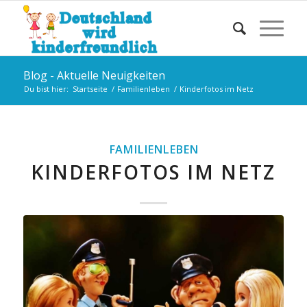
Blog - Aktuelle Neuigkeiten
Du bist hier:
Startseite
/
Familienleben
/
Kinderfotos im Netz
FAMILIENLEBEN
KINDERFOTOS IM NETZ