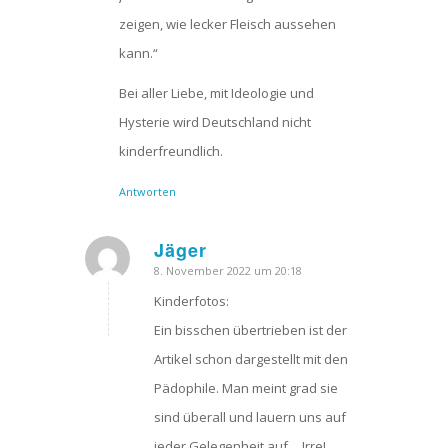
zeigen, wie lecker Fleisch aussehen
kann.“
Bei aller Liebe, mit Ideologie und
Hysterie wird Deutschland nicht
kinderfreundlich.
Antworten
Jäger
8. November 2022 um 20:18
sagte:
Kinderfotos:
Ein bisschen übertrieben ist der
Artikel schon dargestellt mit den
Pädophile. Man meint grad sie
sind überall und lauern uns auf
jeder Gelegenheit auf… Irre!