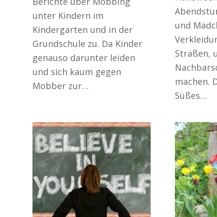
Berichte über Mobbing
Abendstun
unter Kindern im
und Mädch
Kindergarten und in der
Verkleidu
Grundschule zu. Da Kinder
Straßen, 
genauso darunter leiden
Nachbarsc
und sich kaum gegen
machen. D
Mobber zur…
Süßes…