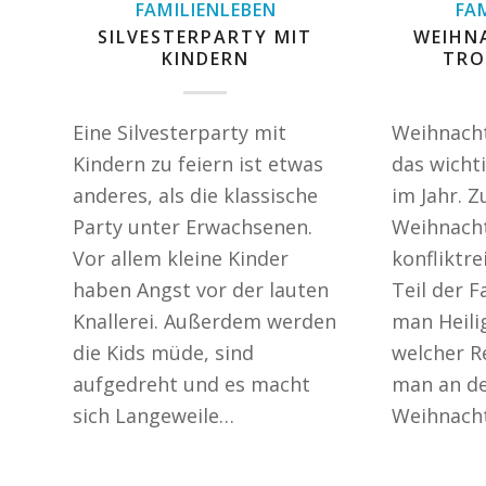
FAMILIENLEBEN
FA
SILVESTERPARTY MIT
WEIHN
KINDERN
TRO
Eine Silvesterparty mit
Weihnachte
Kindern zu feiern ist etwas
das wicht
anderes, als die klassische
im Jahr. Z
Party unter Erwachsenen.
Weihnacht
Vor allem kleine Kinder
konfliktr
haben Angst vor der lauten
Teil der F
Knallerei. Außerdem werden
man Heili
die Kids müde, sind
welcher R
aufgedreht und es macht
man an d
sich Langeweile…
Weihnach