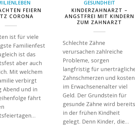
MILIENLEBEN
GESUNDHEIT
ACHTEN FEIERN
KINDERZAHNARZT –
TZ CORONA
ANGSTFREI MIT KINDERN
ZUM ZAHNARZT
n ist für viele
Schlechte Zähne
igste Familienfest
verursachen zahlreiche
ugleich ist das
Probleme, sorgen
sfest aber auch
langfristig für unerträglich
eich. Mit welchem
Zahnschmerzen und kosten
amilie verbirgt
im Erwachsenenalter viel
g Abend und in
Geld. Der Grundstein für
eihenfolge fährt
gesunde Zähne wird bereit
en
in der frühen Kindheit
tsfeiertagen…
gelegt. Denn Kinder, die…