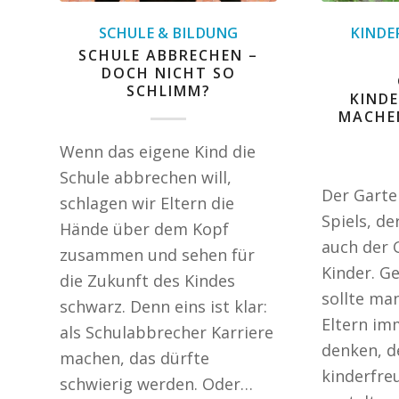
SCHULE & BILDUNG
KINDE
SCHULE ABBRECHEN –
DOCH NICHT SO
SCHLIMM?
KIND
MACHEN
Wenn das eigene Kind die
Schule abbrechen will,
Der Garten
schlagen wir Eltern die
Spiels, de
Hände über dem Kopf
auch der 
zusammen und sehen für
Kinder. G
die Zukunft des Kindes
sollte man
schwarz. Denn eins ist klar:
Eltern im
als Schulabbrecher Karriere
denken, d
machen, das dürfte
kinderfre
schwierig werden. Oder…