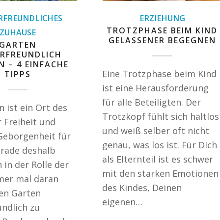
RFREUNDLICHES
ERZIEHUNG
TROTZPHASE BEIM KIND
ZUHAUSE
GELASSENER BEGEGNEN
GARTEN
ERFREUNDLICH
 – 4 EINFACHE
Eine Trotzphase beim Kind
TIPPS
ist eine Herausforderung
für alle Beteiligten. Der
 ist ein Ort des
Trotzkopf fühlt sich haltlos
r Freiheit und
und weiß selber oft nicht
Geborgenheit für
genau, was los ist. Für Dich
erade deshalb
als Elternteil ist es schwer
 in der Rolle der
mit den starken Emotionen
mer mal daran
des Kindes, Deinen
en Garten
eigenen…
undlich zu