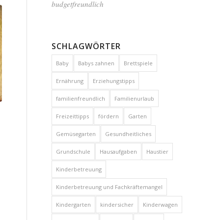
budgetfreundlich
SCHLAGWÖRTER
Baby
Babys zahnen
Brettspiele
Ernährung
Erziehungstipps
familienfreundlich
Familienurlaub
Freizeittipps
fördern
Garten
T
Gemüsegarten
Gesundheitliches
Grundschule
Hausaufgaben
Haustier
Kinderbetreuung
Kinderbetreuung und Fachkräftemangel
Kindergarten
kindersicher
Kinderwagen